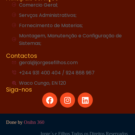
Comercio Geral;
Servços Administrativos;
Fornecimento de Materias;
Montagem, Manutenção e Configuração de
Sistemas;
Contactos
geral@jorgesefilhos.com
+244 931 400 404 / 924 868 967
Waco Cungo, EN 120
Siga-nos
Done by
Onihn 360
Jorge´s e Filhos Todos os Direitos Reservados