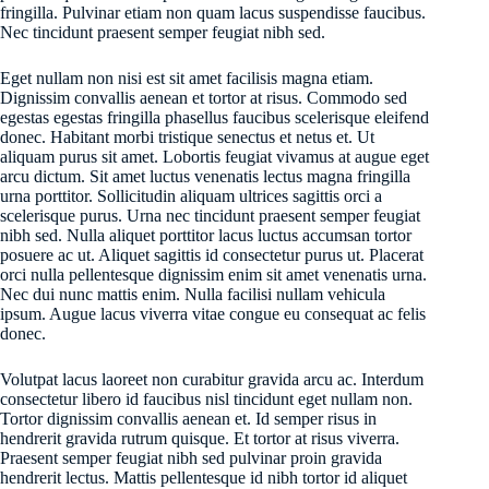
fringilla. Pulvinar etiam non quam lacus suspendisse faucibus.
Nec tincidunt praesent semper feugiat nibh sed.
Eget nullam non nisi est sit amet facilisis magna etiam.
Dignissim convallis aenean et tortor at risus. Commodo sed
egestas egestas fringilla phasellus faucibus scelerisque eleifend
donec. Habitant morbi tristique senectus et netus et. Ut
aliquam purus sit amet. Lobortis feugiat vivamus at augue eget
arcu dictum. Sit amet luctus venenatis lectus magna fringilla
urna porttitor. Sollicitudin aliquam ultrices sagittis orci a
scelerisque purus. Urna nec tincidunt praesent semper feugiat
nibh sed. Nulla aliquet porttitor lacus luctus accumsan tortor
posuere ac ut. Aliquet sagittis id consectetur purus ut. Placerat
orci nulla pellentesque dignissim enim sit amet venenatis urna.
Nec dui nunc mattis enim. Nulla facilisi nullam vehicula
ipsum. Augue lacus viverra vitae congue eu consequat ac felis
donec.
Volutpat lacus laoreet non curabitur gravida arcu ac. Interdum
consectetur libero id faucibus nisl tincidunt eget nullam non.
Tortor dignissim convallis aenean et. Id semper risus in
hendrerit gravida rutrum quisque. Et tortor at risus viverra.
Praesent semper feugiat nibh sed pulvinar proin gravida
hendrerit lectus. Mattis pellentesque id nibh tortor id aliquet