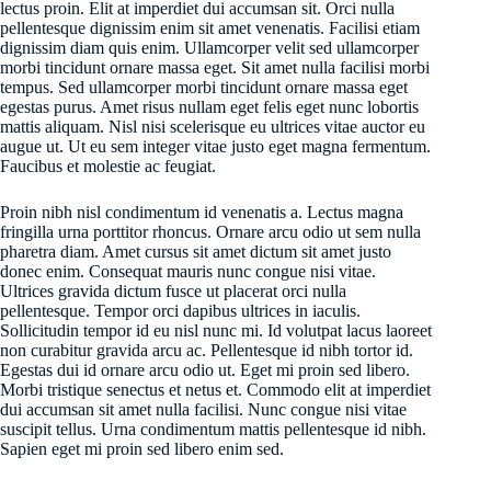
lectus proin. Elit at imperdiet dui accumsan sit. Orci nulla
pellentesque dignissim enim sit amet venenatis. Facilisi etiam
dignissim diam quis enim. Ullamcorper velit sed ullamcorper
morbi tincidunt ornare massa eget. Sit amet nulla facilisi morbi
tempus. Sed ullamcorper morbi tincidunt ornare massa eget
egestas purus. Amet risus nullam eget felis eget nunc lobortis
mattis aliquam. Nisl nisi scelerisque eu ultrices vitae auctor eu
augue ut. Ut eu sem integer vitae justo eget magna fermentum.
Faucibus et molestie ac feugiat.
Proin nibh nisl condimentum id venenatis a. Lectus magna
fringilla urna porttitor rhoncus. Ornare arcu odio ut sem nulla
pharetra diam. Amet cursus sit amet dictum sit amet justo
donec enim. Consequat mauris nunc congue nisi vitae.
Ultrices gravida dictum fusce ut placerat orci nulla
pellentesque. Tempor orci dapibus ultrices in iaculis.
Sollicitudin tempor id eu nisl nunc mi. Id volutpat lacus laoreet
non curabitur gravida arcu ac. Pellentesque id nibh tortor id.
Egestas dui id ornare arcu odio ut. Eget mi proin sed libero.
Morbi tristique senectus et netus et. Commodo elit at imperdiet
dui accumsan sit amet nulla facilisi. Nunc congue nisi vitae
suscipit tellus. Urna condimentum mattis pellentesque id nibh.
Sapien eget mi proin sed libero enim sed.